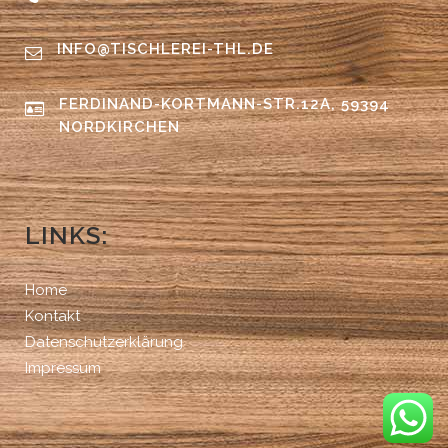
INFO@TISCHLEREI-THL.DE
FERDINAND-KORTMANN-STR.12A, 59394
NORDKIRCHEN
LINKS:
Home
Kontakt
Datenschutzerklärung
Impressum