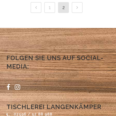
1
2
FOLGEN SIE UNS AUF SOCIAL-
MEDIA:
TISCHLEREI LANGENKÄMPER
02596 / 52 88 988