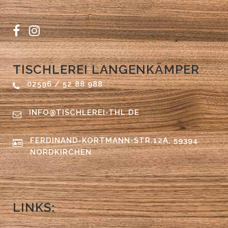
TISCHLEREI LANGENKÄMPER
02596 / 52 88 988
INFO@TISCHLEREI-THL.DE
FERDINAND-KORTMANN-STR.12A, 59394
NORDKIRCHEN
LINKS: