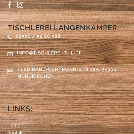
TISCHLEREI LANGENKÄMPER
02596 / 52 88 988
INFO@TISCHLEREI-THL.DE
FERDINAND-KORTMANN-STR.12A, 59394
NORDKIRCHEN
LINKS:
Home
Kontakt