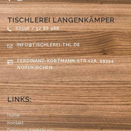
TISCHLEREI LANGENKÄMPER
02596 / 52 88 988
INFO@TISCHLEREI-THL.DE
FERDINAND-KORTMANN-STR.12A, 59394
NORDKIRCHEN
LINKS:
Home
Kontakt
Datenschutzerklärung