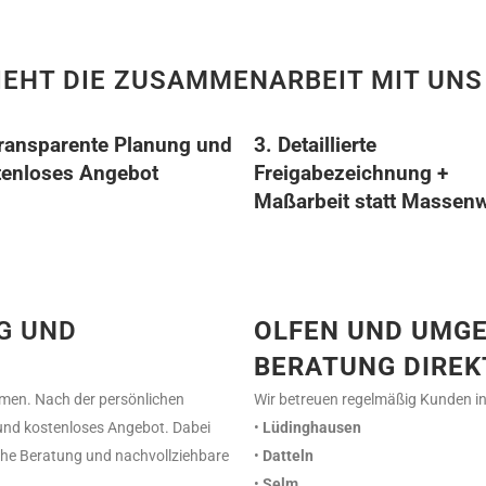
IEHT DIE ZUSAMMENARBEIT MIT UNS
Transparente Planung und
3. Detaillierte
tenloses Angebot
Freigabezeichnung +
Maßarbeit statt Massen
G UND
OLFEN UND UMG
BERATUNG DIREK
mmen. Nach der persönlichen
Wir betreuen regelmäßig Kunden in
s und kostenloses Angebot. Dabei
•
Lüdinghausen
iche Beratung und nachvollziehbare
•
Datteln
•
Selm