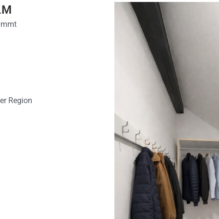
LM
timmt
der Region