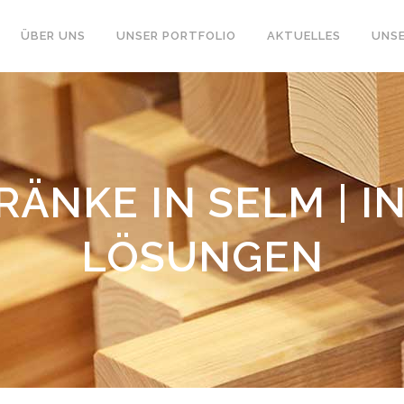
ÜBER UNS
UNSER PORTFOLIO
AKTUELLES
UNSE
ÄNKE IN SELM | I
LÖSUNGEN