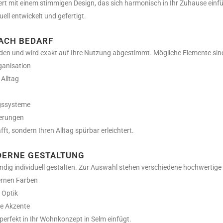
rt mit einem stimmigen Design, das sich harmonisch in Ihr Zuhause einfü
ell entwickelt und gefertigt.
ACH BEDARF
rden und wird exakt auf Ihre Nutzung abgestimmt. Mögliche Elemente sin
ganisation
 Alltag
gssysteme
derungen
fft, sondern Ihren Alltag spürbar erleichtert.
ODERNE GESTALTUNG
ändig individuell gestalten. Zur Auswahl stehen verschiedene hochwertige
ernen Farben
 Optik
le Akzente
perfekt in Ihr Wohnkonzept in Selm einfügt.