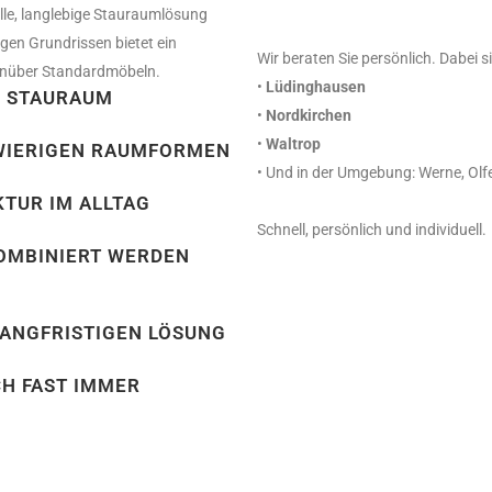
elle, langlebige Stauraumlösung
gen Grundrissen bietet ein
Wir beraten Sie persönlich. Dabei 
genüber Standardmöbeln.
•
Lüdinghausen
M STAURAUM
•
Nordkirchen
•
Waltrop
HWIERIGEN RAUMFORMEN
• Und in der Umgebung: Werne, Olfe
TUR IM ALLTAG
Schnell, persönlich und individuell.
KOMBINIERT WERDEN
LANGFRISTIGEN LÖSUNG
CH FAST IMMER