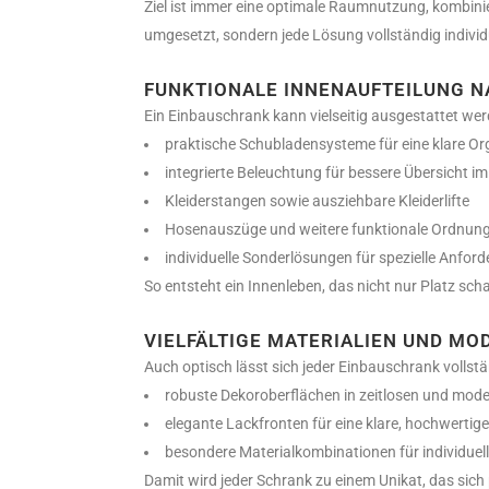
Ziel ist immer eine optimale Raumnutzung, kombinie
umgesetzt, sondern jede Lösung vollständig individu
FUNKTIONALE INNENAUFTEILUNG N
Ein Einbauschrank kann vielseitig ausgestattet we
praktische Schubladensysteme für eine klare Or
integrierte Beleuchtung für bessere Übersicht im
Kleiderstangen sowie ausziehbare Kleiderlifte
Hosenauszüge und weitere funktionale Ordnun
individuelle Sonderlösungen für spezielle Anfor
So entsteht ein Innenleben, das nicht nur Platz scha
VIELFÄLTIGE MATERIALIEN UND M
Auch optisch lässt sich jeder Einbauschrank vollst
robuste Dekoroberflächen in zeitlosen und mod
elegante Lackfronten für eine klare, hochwertige
besondere Materialkombinationen für individuel
Damit wird jeder Schrank zu einem Unikat, das sich 