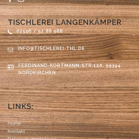
TISCHLEREI LANGENKÄMPER
02596 / 52 88 988
INFO@TISCHLEREI-THL.DE
FERDINAND-KORTMANN-STR.12A, 59394
NORDKIRCHEN
LINKS:
Home
Kontakt