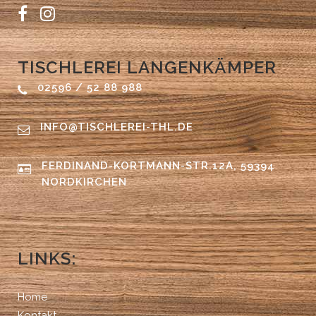
TISCHLEREI LANGENKÄMPER
02596 / 52 88 988
INFO@TISCHLEREI-THL.DE
FERDINAND-KORTMANN-STR.12A, 59394
NORDKIRCHEN
LINKS:
Home
Kontakt