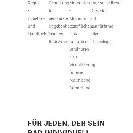
Regale
Gestaltung
Materialien
unterschiedlicher
•
für
•
Gewerke
Zubehör-
besondere
Moderne
z.B.
und
Gegebenheiten
Oberflächen:
Sanitärfirma
Handtuchlösungen
im
Holz,
oder
Badezimmer
Unifarben,
Fliesenleger
Strukturen
• 3D-
Visualisierung
für eine
realistische
Darstellung
FÜR JEDEN, DER SEIN
BAD INDIVIDUELL