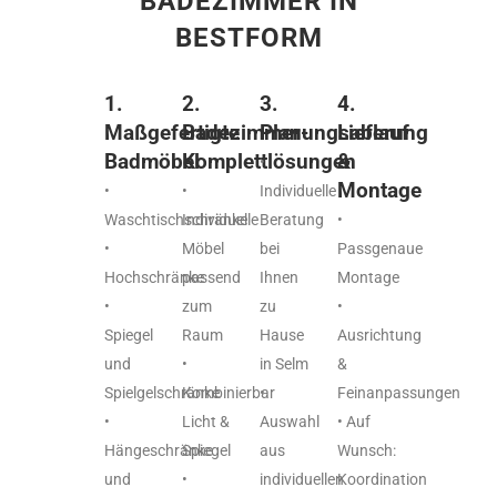
BADEZIMMER IN
BESTFORM
1.
2.
3.
4.
Maßgefertigte
Badezimmer-
Planungsablauf
Lieferung
Badmöbel
Komplettlösungen
&
•
Montage
•
•
Individuelle
Waschtischschränke
Individuelle
Beratung
•
•
Möbel
bei
Passgenaue
Hochschränke
passend
Ihnen
Montage
•
zum
zu
•
Spiegel
Raum
Hause
Ausrichtung
und
•
in Selm
&
Spielgelschränke
Kombinierbar
•
Feinanpassungen
•
Licht &
Auswahl
• Auf
Hängeschränke
Spiegel
aus
Wunsch:
und
•
individuellen
Koordination