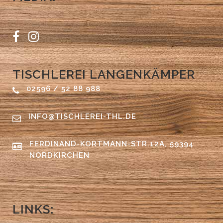
TISCHLEREI LANGENKÄMPER
02596 / 52 88 988
INFO@TISCHLEREI-THL.DE
FERDINAND-KORTMANN-STR.12A, 59394
NORDKIRCHEN
LINKS: