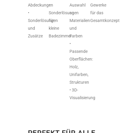
Abdeckungen
•
Auswahl
Gewerke
•
Sonderlösungen
an
für das
Sonderlösungen
für
Materialien
Gesamtkonzept
und
kleine
und
Zusätze
Badezimmer
Farben
•
Passende
Oberflächen:
Holz,
Unifarben,
Strukturen
• 3D-
Visualisierung
PERFEKT FÜR ALLE,