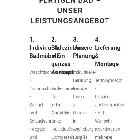
FERTIGEN BAD –
UNSER
LEISTUNGSANGEBOT
1.
2.
3.
4.
Individuelle
Badezimmer
Unsere
Lieferung
Badmöbel
– Ein
Planung
&
ganzes
Montage
•
•
Konzept
Waschtischunterschränke
Individuelle
•
•
•
Beratung
Termingerecht
Einbauschränke
Badezimmermöbel
bei
•
•
für
Ihnen
Präzise
Spiegel
jeden
zu
Justierarbeiten
und
Grundriss
Hause
• Auf
Spiegelschränke
•
in
Wunsch:
• Regale
Individuelle
Ascheberg
Koordination
und
Lichtgestaltung
• Große
mehrerer